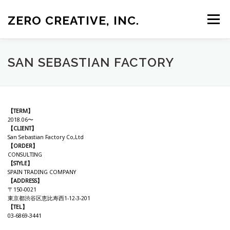
コ
ン
ZERO CREATIVE, INC.
メニュー
テ
ン
ツ
へ
ス
HOME
ABOUT
WORK
EVENT
COMPANY
SAN SEBASTIAN FACTORY
キ
ッ
プ
RECRUIT
MOVIE
GALLERY
NEWS
CONTACT
【TERM】
2018.06〜
【CLIENT】
San Sebastian Factory Co,Ltd
【ORDER】
CONSULTING
【STYLE】
SPAIN TRADING COMPANY
【ADDRESS】
〒150-0021
東京都渋谷区恵比寿西1-12-3-201
【TEL】
03-6869-3441