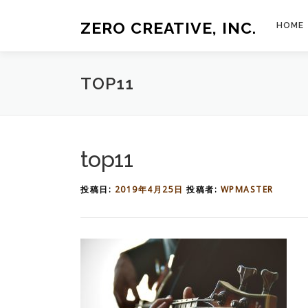
コ
ン
ZERO CREATIVE, INC.
HOME
テ
ン
ツ
へ
TOP11
ス
キ
ッ
プ
top11
投稿日:
2019年4月25日
投稿者:
WPMASTER